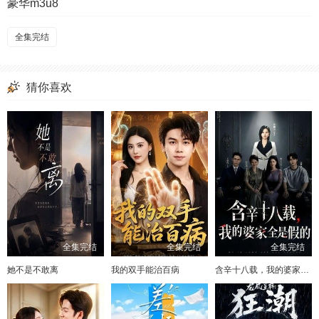
豪华m3u8
全集完结
猜你喜欢
全集完结
全集完结
全集完结
她不是不敢离
我的双手能治百病
含辛十八载，我的婆家全是假的