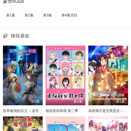
豪华m3u8
第1集
第2集
第3集
第4集完结
猜你喜欢
第1集
第1集
第1集
世界最强的后卫 ～迷宫国的新人探索者
相反的你和我 第二季
虽然我不是完美恶女～雏宫蝶鼠替换传