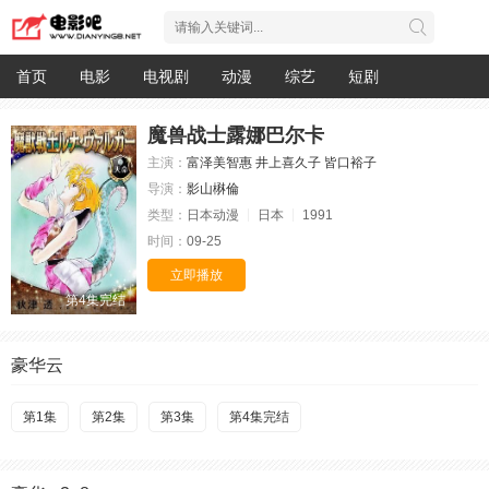
首页
电影
电视剧
动漫
综艺
短剧
魔兽战士露娜巴尔卡
主演：
富泽美智惠
井上喜久子
皆口裕子
导演：
影山楙倫
类型：
日本动漫
日本
1991
时间：
09-25
立即播放
第4集完结
豪华云
第1集
第2集
第3集
第4集完结