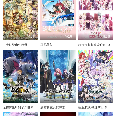
第1集
第1集
第1集
二十世纪电气目录
再见菈菈
超超超超超喜欢你的100个女朋友 第三季
第2集
第1集
第1集
无职转生Ⅲ 到了异世界就拿出真本事 第三季
黑猫和魔女的课堂
碧蓝航线 微速前行 第二季