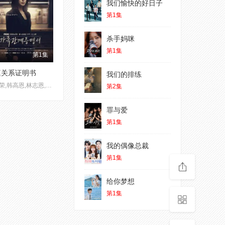
我们愉快的好日子
第1集
杀手妈咪
第1集
第1集
庭关系证明书
我们的排练
朴世荣,韩高恩,林志恩,成伊言
第2集
罪与爱
第1集
我的偶像总裁
第1集
给你梦想
第1集