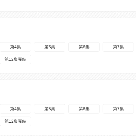
第4集
第5集
第6集
第7集
第12集完结
第4集
第5集
第6集
第7集
第12集完结