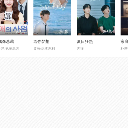
第1集
第1集
第1集
偶像总裁
给你梦想
夏日狂热
家
金慧埈,车禹闵
黄寅烨,李惠利
内详