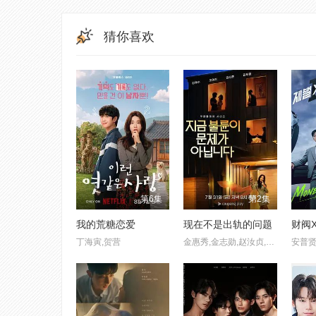
猜你喜欢
第6集
第2集
我的荒糖恋爱
现在不是出轨的问题
财阀
丁海寅,贺营
金惠秀,金志勋,赵汝贞,金宰澈
安普贤