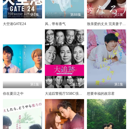
第1集
第88集
第1集
大空港GATE24
风，带有香气
致亲爱的丈夫 完美妻子的谎言
第1集
第1集
第1集
你在夏日之中
大追踪警视厅SSBC强行犯系第二季
想要幸福的政宗君