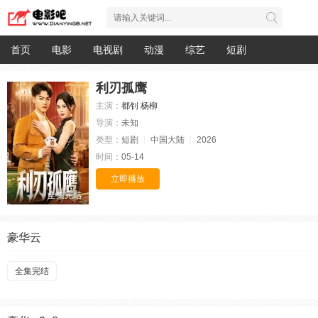
首页
电影
电视剧
动漫
综艺
短剧
利刃孤鹰
主演：
都钊
杨柳
导演：
未知
类型：
短剧
中国大陆
2026
时间：
05-14
立即播放
全集完结
豪华云
全集完结