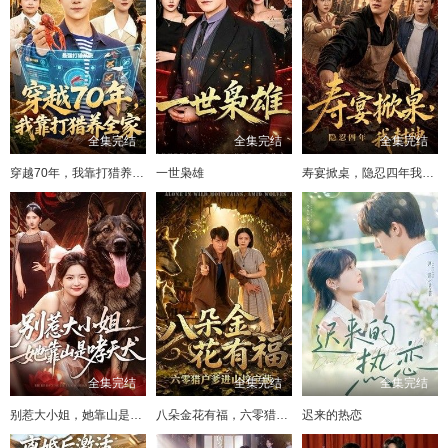
全集完结
全集完结
全集完结
穿越70年，我靠打猎养全家
一世枭雄
寿宴掀桌，隐忍四年我封神
全集完结
全集完结
全集完结
别惹大小姐，她靠山是哮天犬
八朵金花有福，六零猎户爹进山挖宝藏
迟来的热恋