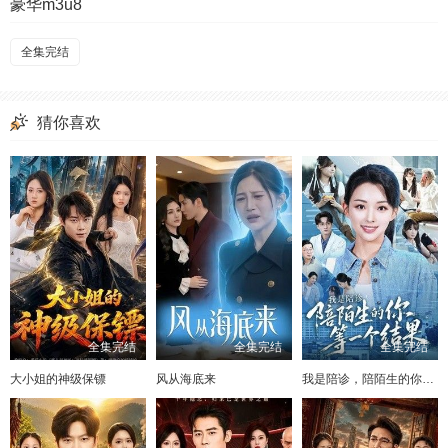
豪华m3u8
全集完结
猜你喜欢
全集完结
全集完结
全集完结
大小姐的神级保镖
风从海底来
我是陪诊，陪陌生的你等一个结果