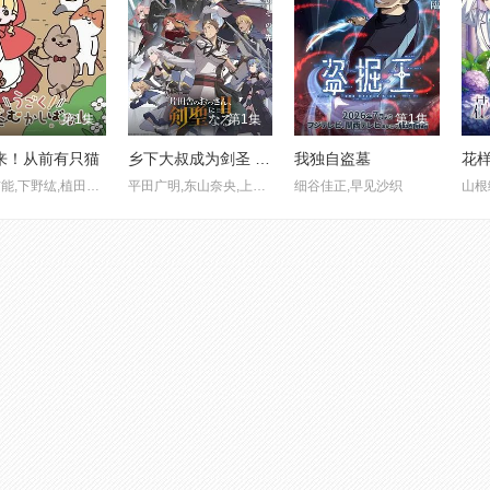
第1集
第1集
第1集
来！从前有只猫
乡下大叔成为剑圣 第二季
我独自盗墓
花样
青山吉能,下野纮,植田佳奈,宫本佳那子
平田广明,东山奈央,上田瞳
细谷佳正,早见沙织