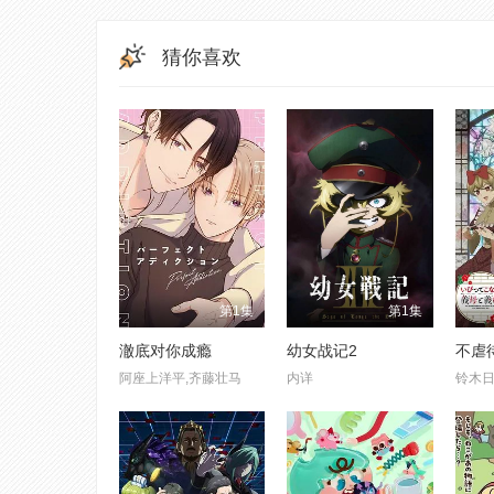
猜你喜欢
第1集
第1集
澈底对你成瘾
幼女战记2
阿座上洋平,齐藤壮马
内详