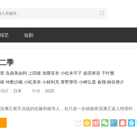
综艺
短剧
第二季
里
岛袋美由利
上田瞳
加隈亚衣
小松未可子
坂田将吾
千叶繁
雄
仲敷沙織
小松美幸
小林利充
青野厚司
小崎弘貴
兪飛
納谷僚介
地区：
日本
年份：
2025
深渊王展开决战的佐藤和姬等人，在只差一步就能将深渊王逼入绝境时，