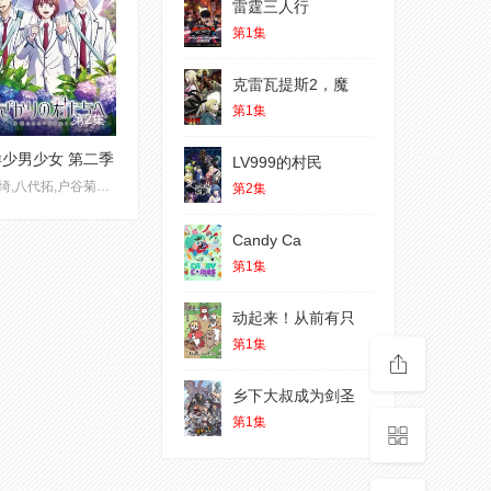
雷霆三人行
第1集
克雷瓦提斯2，魔
第1集
第2集
少男少女 第二季
LV999的村民
山根绮,八代拓,户谷菊之介
第2集
Candy Ca
第1集
动起来！从前有只
第1集
乡下大叔成为剑圣
第1集