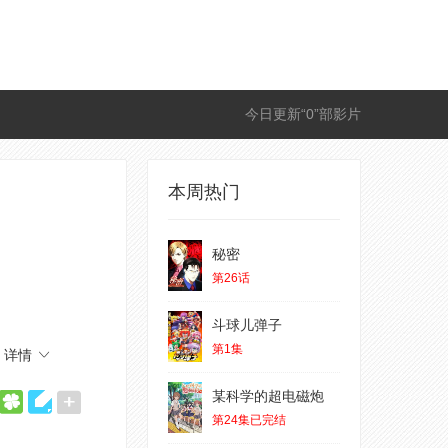
今日更新“0”部影片
本周热门
秘密
第26话
斗球儿弹子
第1集
详情
某科学的超电磁炮
第24集已完结