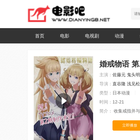
首页
电影
电视剧
动漫
婚戒物语 
主演：
佐藤元
鬼头明
导演：
直谷隆
浅见松
类型：
日本动漫
时间：
12-21
简介：
收集戒指并与
立即播放