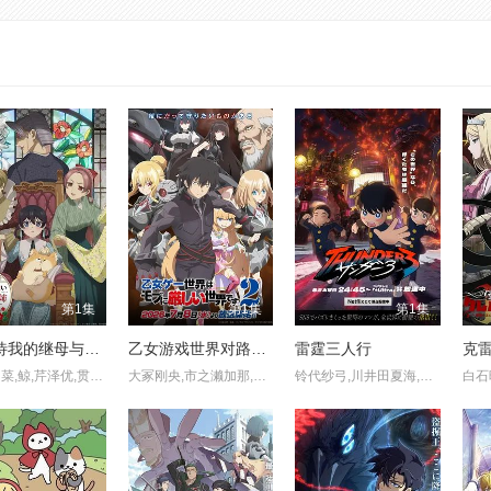
第1集
第1集
第1集
不虐待我的继母与继姐
乙女游戏世界对路人角色很不友好 第二季
雷霆三人行
铃木日菜,鲸,芹泽优,贯井柚佳,麦穗杏菜,根本京里,内山夕实,市道真央
大冢刚央,市之濑加那,菲鲁兹·蓝,石田彰,佐仓绫音,铃村健一,鸟海浩辅,立花慎之介,游佐浩二,桧山修之,竹内顺子
铃代纱弓,川井田夏海,秋山绘理