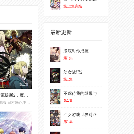
第12集完结
最新更新
澈底对你成瘾
第1集
幼女战记2
第1集
第1集
不虐待我的继母与
克雷瓦提斯2，魔兽之王与虚伪的勇者传承
第1集
白石晴香,田村睦心,中村悠一
乙女游戏世界对路
第1集