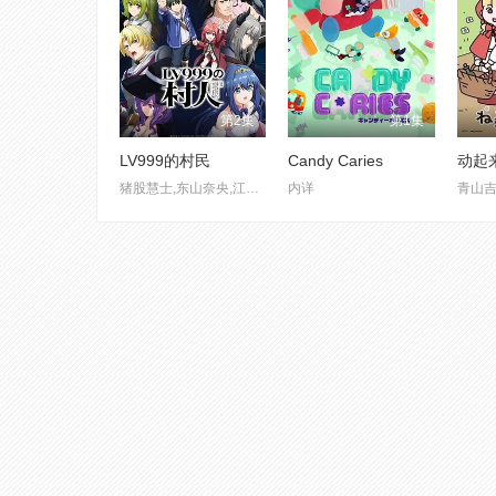
第2集
第1集
LV999的村民
Candy Caries
动起
猪股慧士,东山奈央,江头宏哉
内详