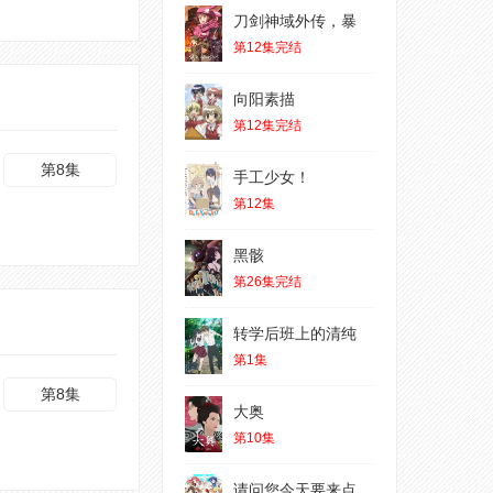
刀剑神域外传，暴
第12集完结
向阳素描
第12集完结
第8集
手工少女！
第12集
黑骸
第26集完结
转学后班上的清纯
第1集
第8集
大奥
第10集
请问您今天要来点