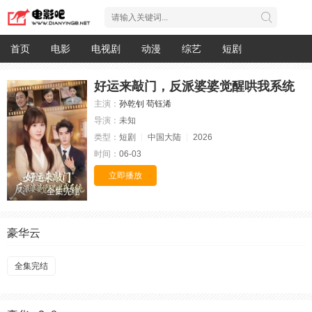
首页
电影
电视剧
动漫
综艺
短剧
好运来敲门，反派婆婆觉醒哄我系统
主演：
孙乾钊
苟钰浠
导演：
未知
类型：
短剧
中国大陆
2026
时间：
06-03
立即播放
全集完结
豪华云
全集完结