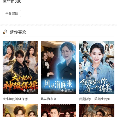
豪华m3u8
全集完结
猜你喜欢
全集完结
全集完结
全集完结
大小姐的神级保镖
风从海底来
我是陪诊，陪陌生的你等一个结果