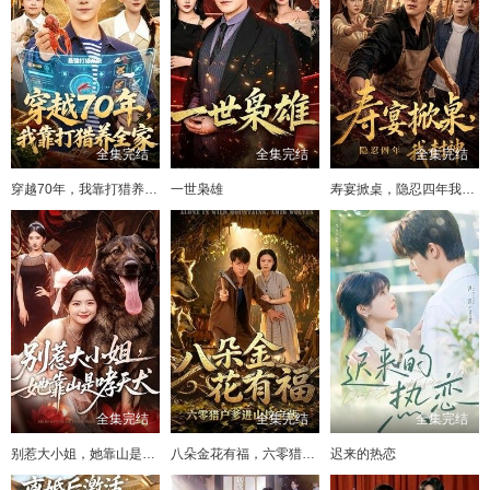
全集完结
全集完结
全集完结
穿越70年，我靠打猎养全家
一世枭雄
寿宴掀桌，隐忍四年我封神
全集完结
全集完结
全集完结
别惹大小姐，她靠山是哮天犬
八朵金花有福，六零猎户爹进山挖宝藏
迟来的热恋