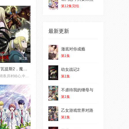
第12集完结
最新更新
澈底对你成瘾
第1集
第1集
克雷瓦提斯2，魔兽之王与虚伪的勇者传承
幼女战记2
白石晴香,田村睦心,中村悠一
第1集
不虐待我的继母与
第1集
乙女游戏世界对路
第1集