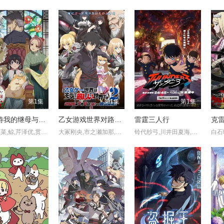
第1集
第1集
第1集
不虐待我的继母与继姐
乙女游戏世界对路人角色很不友好 第二季
雷霆三人行
铃木日菜,鲸,芹泽优,贯井柚佳,麦穗杏菜,根本京里,内山夕实,市道真央
大冢刚央,市之濑加那,菲鲁兹·蓝,石田彰,佐仓绫音,铃村健一,鸟海浩辅,立花慎之介,游佐浩二,桧山修之,竹内顺子
铃代纱弓,川井田夏海,秋山绘理