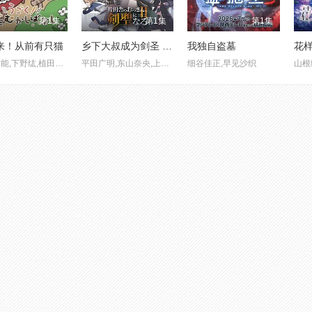
第1集
第1集
第1集
来！从前有只猫
乡下大叔成为剑圣 第二季
我独自盗墓
花样
青山吉能,下野纮,植田佳奈,宫本佳那子
平田广明,东山奈央,上田瞳
细谷佳正,早见沙织