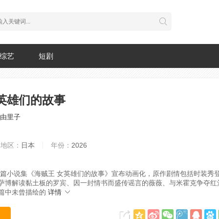
综艺
短剧
英雄们的故事
由里子
地区：
日本
年份：
2026
篇小说集《海贼王 女英雄们的故事》宣布动画化，原作剧情包括时装秀
萨博解读黏土板的罗宾、因一封情书而盛传谣言的薇薇、与米霍克争夺红
篇中未曾描绘的
详情