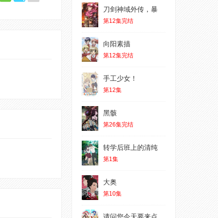
刀剑神域外传，暴
第12集完结
向阳素描
第12集完结
手工少女！
第12集
黑骸
第26集完结
转学后班上的清纯
第1集
大奥
第10集
请问您今天要来点