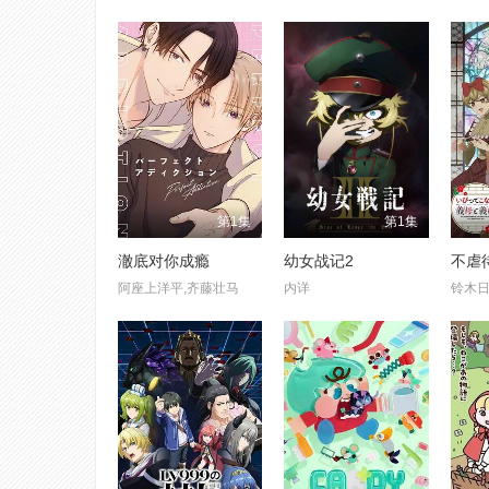
第1集
第1集
澈底对你成瘾
幼女战记2
阿座上洋平,齐藤壮马
内详