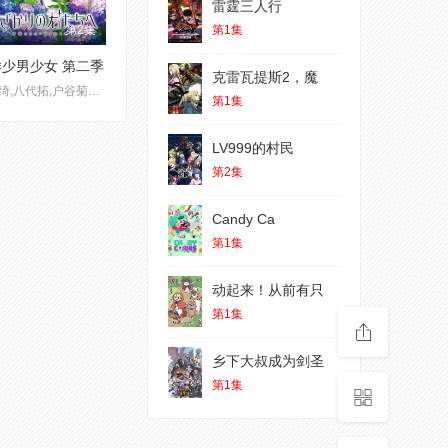
雷霆三人行
第2集
第1集
少男少女 第二季
克雷瓦提斯2，魔
山根绮,八代拓,户谷菊之介
第1集
LV999的村民
第2集
Candy Ca
第1集
动起来！从前有只
第1集
乡下大叔成为剑圣
第1集