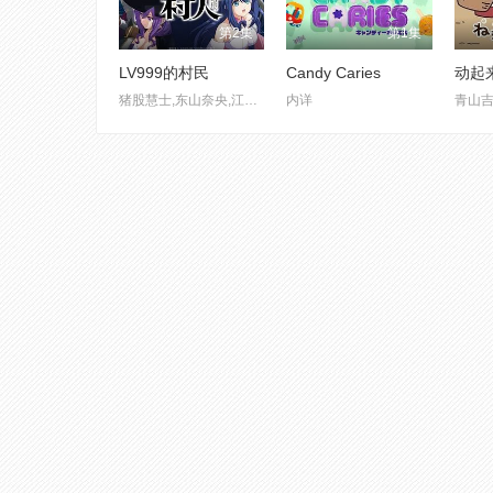
第2集
第1集
LV999的村民
Candy Caries
动起
猪股慧士,东山奈央,江头宏哉
内详