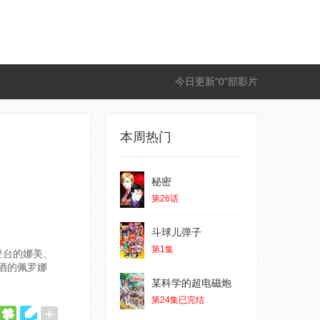
今日更新“0”部影片
本周热门
秘密
第26话
斗球儿弹子
第1集
登台的娜美、
酒的佩罗娜
某科学的超电磁炮
第24集已完结