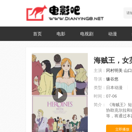
首页
电影
电视剧
动漫
海贼王，女
主演：
冈村明美
山口
导演：
镰谷悠
类型：
日本动漫
时间：
07-06
简介：
《海贼王》短
协助克尔拉和
等，将通过本
立即播放