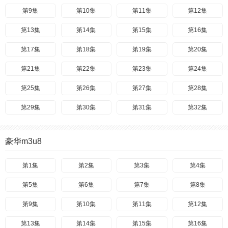
第9集
第10集
第11集
第12集
第13集
第14集
第15集
第16集
第17集
第18集
第19集
第20集
第21集
第22集
第23集
第24集
第25集
第26集
第27集
第28集
第29集
第30集
第31集
第32集
第33集
第34集
第35集
第36集
豪华m3u8
第37集
第38集
第39集
第40集
第41集
第1集
第42集
第2集
第43集
第3集
第44集
第4集
第45集
第5集
第6集
第46
第47集
第7集
第48集
第8集
第49集
第9集
第50集
第10集
第11集
第12集
第13集
第14集
第15集
第16集