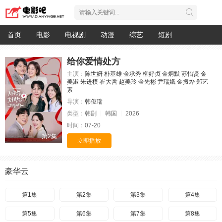
首页
电影
电视剧
动漫
综艺
短剧
给你爱情处方
主演：
陈世妍
朴基雄
金承秀
柳好贞
金炯默
苏怡贤
金
美淑
朱进模
崔大哲
赵美玲
金先彬
尹瑞娥
金振烨
郑艺
素
导演：
韩俊瑞
类型：
韩剧
韩国
2026
时间：
07-20
第2集
立即播放
豪华云
第1集
第2集
第3集
第4集
第5集
第6集
第7集
第8集