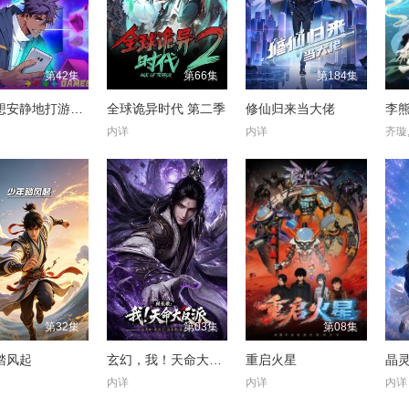
第42集
第66集
第184集
我只想安静地打游戏第二季
全球诡异时代 第二季
修仙归来当大佬
李
内详
内详
齐璇
第32集
第03集
第08集
踏风起
玄幻，我！天命大反派
重启火星
晶灵
内详
内详
内详