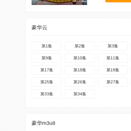
第22集
豪华云
第1集
第2集
第3集
第9集
第10集
第11集
第17集
第18集
第19集
第25集
第26集
第27集
第33集
第34集
豪华m3u8