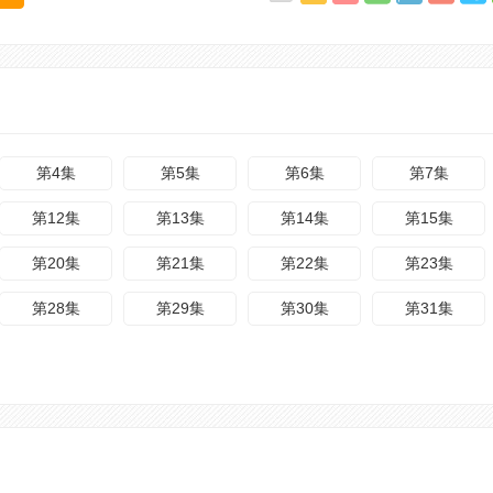
第4集
第5集
第6集
第7集
第12集
第13集
第14集
第15集
第20集
第21集
第22集
第23集
第28集
第29集
第30集
第31集