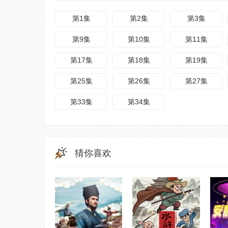
第1集
第2集
第3集
第9集
第10集
第11集
第17集
第18集
第19集
第25集
第26集
第27集
第33集
第34集
猜你喜欢