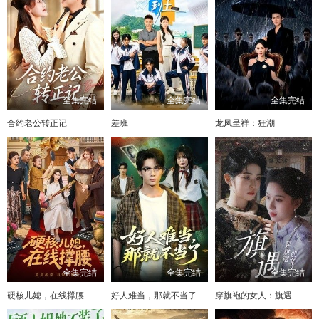
全集完结
全集完结
全集完结
合约老公转正记
差班
龙凤呈祥：狂潮
全集完结
全集完结
全集完结
硬核儿媳，在线撑腰
好人难当，那就不当了
穿旗袍的女人：旗遇