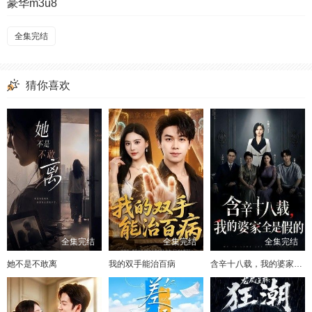
豪华m3u8
全集完结
猜你喜欢
全集完结
全集完结
全集完结
她不是不敢离
我的双手能治百病
含辛十八载，我的婆家全是假的