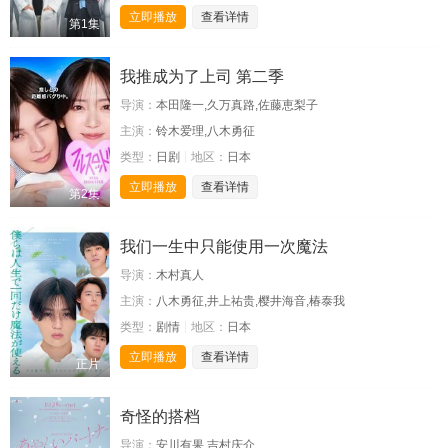
立即播放
查看详情
第1集
我推成为了上司 第二季
导演：
本田隆一,久万真路,佐藤恵梨子
主演：
铃木爱理,八木勇征
类型：
日剧
地区：
日本
立即播放
查看详情
第2集
我们一生中只能使用一次魔法
导演：
木村真人
主演：
八木勇征,井上祐贵,樱井海音,椿泰我
类型：
剧情
地区：
日本
立即播放
查看详情
正片
奇怪的搭档
导演：
安川有果,吉村庆介