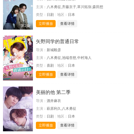
主演：
八木勇征,齐藤京子,草川拓弥,森田想
类型：
日剧
地区：
日本
立即播放
查看详情
第1集
矢野同学的普通日常
导演：
新城毅彦
主演：
八木勇征,池端杏慈,中村海人
类型：
喜剧
地区：
日本
立即播放
查看详情
正片
美丽的他 第二季
导演：
酒井麻衣
主演：
萩原利久,八木勇征
类型：
日剧
地区：
日本
立即播放
查看详情
第04集