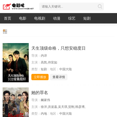
首页
电影
电视剧
动漫
综艺
短剧
天生顶级命格，只想安稳度日
导演：
内详
主演：
高凯,侍宣如
类型：
短剧
地区：
中国大陆
立即播放
查看详情
全集完结
她的罪名
导演：
阚家伟
主演：
徐洋,洪浚嘉,吴天琪,贺刚,韩彦博,
类型：
内地
地区：
中国大陆