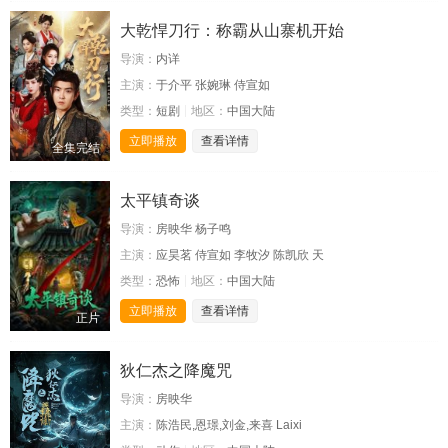
大乾悍刀行：称霸从山寨机开始
导演：
内详
主演：
于介平 张婉琳 侍宣如
类型：
短剧
地区：
中国大陆
立即播放
查看详情
全集完结
太平镇奇谈
导演：
房映华 杨子鸣
主演：
应昊茗 侍宣如 李牧汐 陈凯欣 天
类型：
恐怖
地区：
中国大陆
立即播放
查看详情
正片
狄仁杰之降魔咒
导演：
房映华
主演：
陈浩民,恩璟,刘金,来喜 Laixi