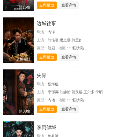
立即播放
查看详情
第16集
边城往事
导演：
内详
主演：
刘浩群,唐之斐,侍宣如
类型：
短剧
地区：
中国大陆
立即播放
查看详情
全集完结
失骨
导演：
杨海艇
主演：
李璟羿 刘静怡 贺灵榣 王尔多,李明
类型：
内地
地区：
中国大陆
立即播放
查看详情
第08集
季雨倾城
导演：
鲁礼诚