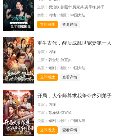
主演：
樊治欣,鲁照华,厉家兵,吴季峰,孙千
类型：
内地
地区：
中国大陆
立即播放
查看详情
第06集
重生古代，醒后成乱世宠妻第一人
导演：
内详
主演：
韩金明,侍宣如
类型：
短剧
地区：
中国大陆
立即播放
查看详情
全集完结
开局，大帝师尊求我争夺序列弟子
导演：
内详
主演：
苏泽林 侍宣如
类型：
短剧
地区：
中国大陆
立即播放
查看详情
全集完结