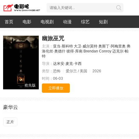
首页
电影
电视剧
动漫
综艺
短剧
幽旅巫咒
主演：
亚当·斯科特
大卫·威尔莫特
奥斯丁·阿梅里奥
弗
洛伦丝·奥德什
彼得·库南
Brendan Conroy
迈克尔·帕
特
导演：
达米安·麦克·卡西
类型：
恐怖
爱尔兰 / 美国
2026
时间：
06-03
抢先版
立即播放
豪华云
正片