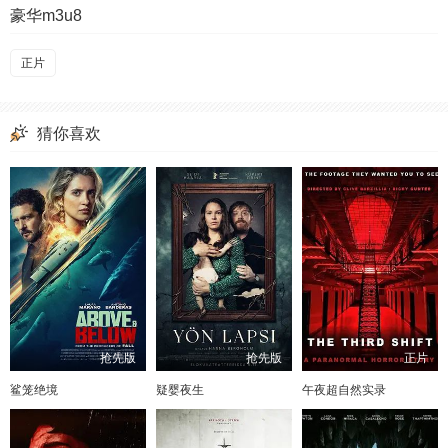
豪华m3u8
正片
猜你喜欢
抢先版
抢先版
正片
鲨笼绝境
疑婴夜生
午夜超自然实录