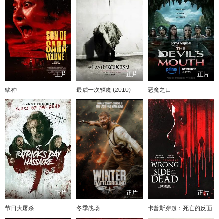
正片
正片
正片
孽种
最后一次驱魔 (2010)
恶魔之口
正片
正片
正片
节日大屠杀
冬季战场
卡普斯穿越：死亡的反面