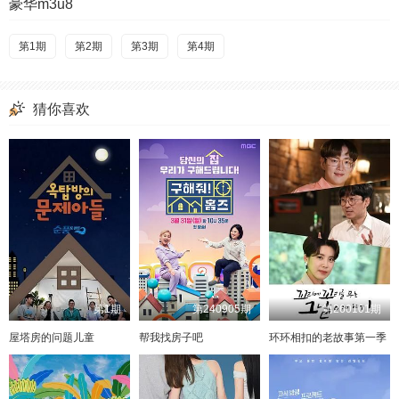
豪华m3u8
第1期
第2期
第3期
第4期
猜你喜欢
第1期
第240905期
第260101期
屋塔房的问题儿童
帮我找房子吧
环环相扣的老故事第一季