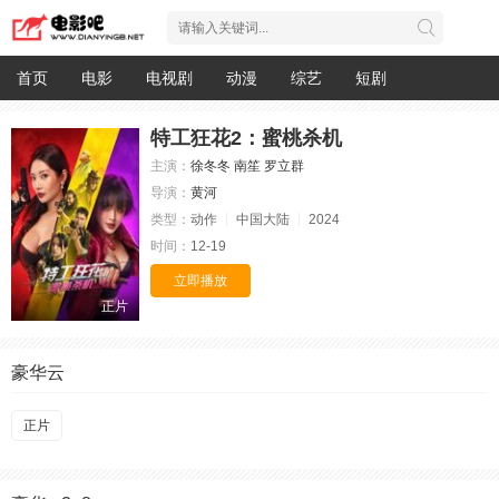
首页
电影
电视剧
动漫
综艺
短剧
特工狂花2：蜜桃杀机
主演：
徐冬冬
南笙
罗立群
导演：
黄河
类型：
动作
中国大陆
2024
时间：
12-19
立即播放
正片
豪华云
正片