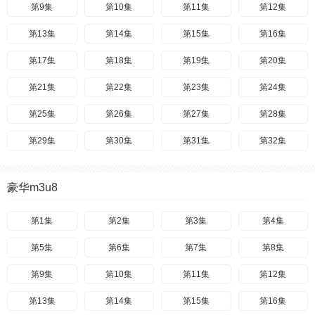
第9集
第10集
第11集
第12集
第13集
第14集
第15集
第16集
第17集
第18集
第19集
第20集
第21集
第22集
第23集
第24集
第25集
第26集
第27集
第28集
第29集
第30集
第31集
第32集
第33集
第34集
第35集
第36集
豪华m3u8
第37集
第38集
第39集
第40集
第41集
第1集
第42集
第2集
第43集
第3集
第44集
第4集
第45集
第5集
第46集
第6集
第47集
第7集
第48集
第8集
第49集
第9集
第50集
第10集
第51集
第11集
第52集
第12集
第53集
第13集
第54集
第14集
第55集
第15集
第56集
第16集