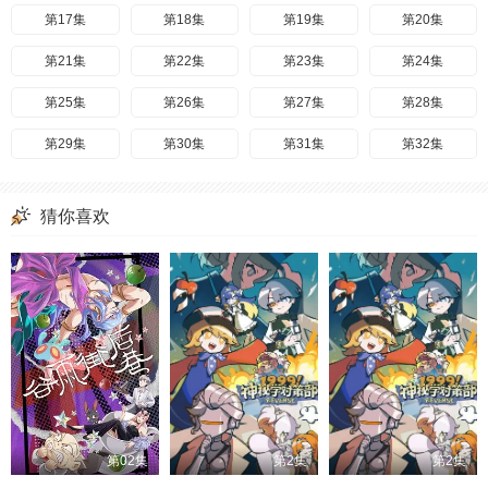
第57集
第17集
第58集
第18集
第59集
第19集
第60集
第20集
第21集
第22集
第23集
第24集
第25集
第26集
第27集
第28集
第29集
第30集
第31集
第32集
第33集
第34集
第35集
第36集
猜你喜欢
第37集
第38集
第39集
第40集
第41集
第42集
第43集
第44集
第45集
第46集
第47集
第48集
第49集
第50集
第51集
第52集
第53集
第54集
第55集
第56集
第57集
第58集
第59集
第60集
第02集
第2集
第2集