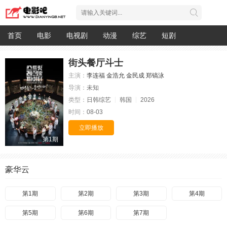
首页
电影
电视剧
动漫
综艺
短剧
街头餐厅斗士
主演：
李连福
金浩允
金民成
郑镐泳
导演：
未知
类型：
日韩综艺
韩国
2026
时间：
08-03
立即播放
第1期
豪华云
第1期
第2期
第3期
第4期
第5期
第6期
第7期