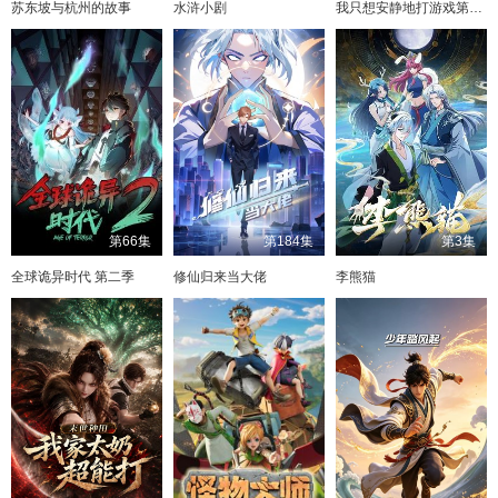
苏东坡与杭州的故事
水浒小剧
我只想安静地打游戏第二季
第66集
第184集
第3集
全球诡异时代 第二季
修仙归来当大佬
李熊猫