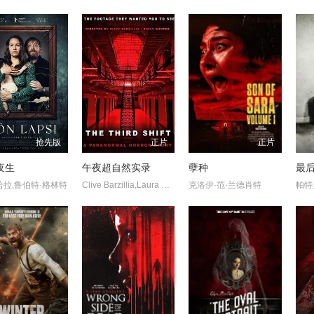
抢先版
正片
正片
夜生
午夜超自然实录
孽种
最后
哈拉,鲁伯特·格林特
Clive Barzillia,Laura Bremer,
克洛伊·范·兰德肖特