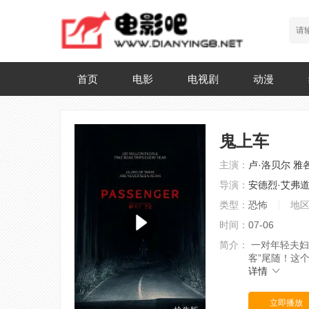
首页
电影
电视剧
动漫
鬼上车
主演：
卢·洛贝尔
雅
导演：
安德烈·艾弗
类型：
恐怖
地
时间：
07-06
简介：
一对年轻夫妇
客”尾随！这
详情
立即播放