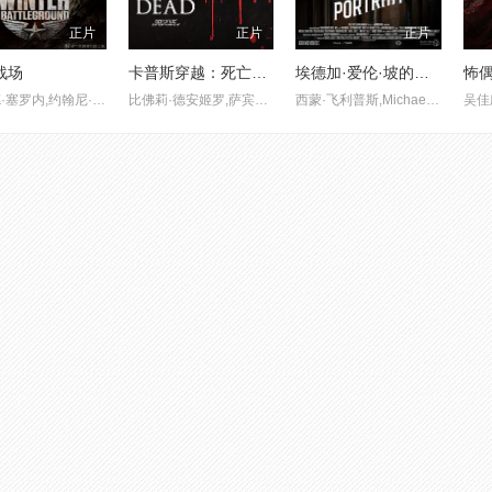
正片
正片
正片
战场
卡普斯穿越：死亡的反面
埃德加·爱伦·坡的椭圆形肖像
怖
唐纳德·塞罗内,约翰尼·梅斯纳,凯莉·吉尔伯特
比佛莉·德安姬罗,萨宾娜·加德克奇
西蒙·飞利普斯,Michael Swatton
吴佳