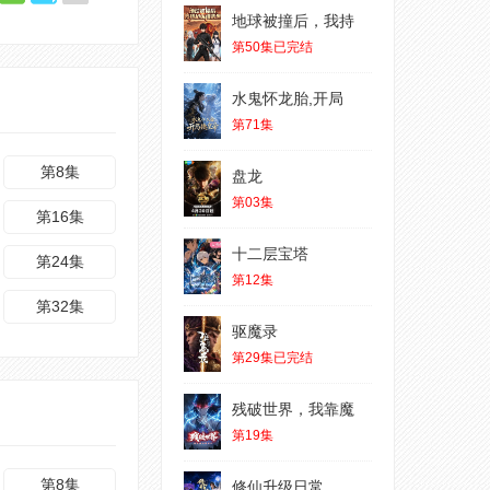
地球被撞后，我持
第50集已完结
水鬼怀龙胎,开局
第71集
第8集
盘龙
第03集
第16集
十二层宝塔
第24集
第12集
第32集
驱魔录
第29集已完结
残破世界，我靠魔
第19集
第8集
修仙升级日常