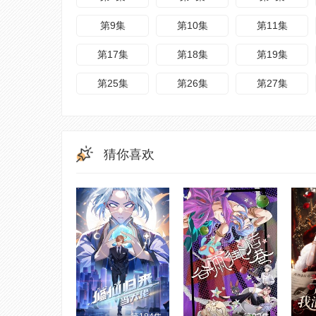
第9集
第10集
第11集
第17集
第18集
第19集
第25集
第26集
第27集
猜你喜欢