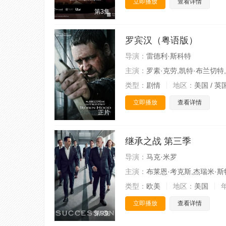
立即播放
查看详情
第3集
罗宾汉（粤语版）
导演：
雷德利·斯科特
主演：
罗素·克劳,凯特·布兰切特
类型：
剧情
地区：
美国 / 英
立即播放
查看详情
正片
继承之战 第三季
导演：
马克·米罗
主演：
布莱恩·考克斯,杰瑞米·斯
类型：
欧美
地区：
美国
立即播放
查看详情
第9集