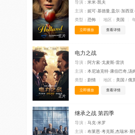
导演：
米米·凯夫
主演：
妮可·基德曼,盖尔·加西亚
类型：
恐怖
地区：
美国
立即播放
查看详情
正片
电力之战
导演：
阿方索·戈麦斯-雷洪
主演：
本尼迪克特·康伯巴奇,汤姆
类型：
剧情
地区：
美国 / 俄
立即播放
查看详情
正片
继承之战 第四季
导演：
马克·米罗
主演：
布莱恩·考克斯,杰瑞米·斯