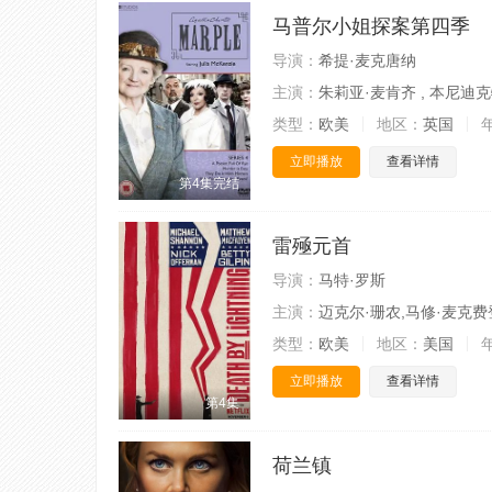
马普尔小姐探案第四季
导演：
希提·麦克唐纳
主演：
朱莉亚·麦肯齐 , 本尼迪
类型：
欧美
地区：
英国
立即播放
查看详情
第4集完结
雷殛元首
导演：
马特·罗斯
主演：
迈克尔·珊农,马修·麦克费
类型：
欧美
地区：
美国
立即播放
查看详情
第4集
荷兰镇