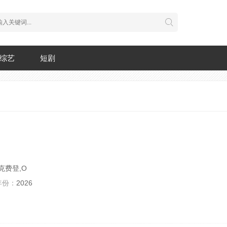
综艺
短剧
克费登,O
年份：
2026