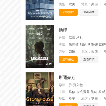
类型：
欧美
地区：
美国
立即播放
查看详情
第10集
助理
导演：
基蒂·格林
主演：
朱莉娅·加纳,马修·麦克费
类型：
剧情
地区：
美国
立即播放
查看详情
正片
斯通豪斯
导演：
乔·拜尔德
主演：
马修·麦克费登,凯莉·霍威
类型：
欧美
地区：
英国