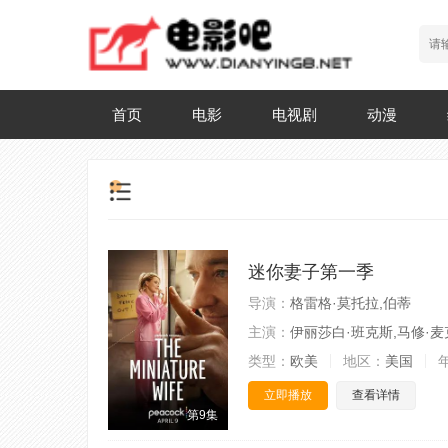
首页
电影
电视剧
动漫
迷你妻子第一季
导演：
格雷格·莫托拉,伯蒂
主演：
伊丽莎白·班克斯,马修·麦
类型：
欧美
地区：
美国
立即播放
查看详情
第9集