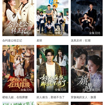
全集完结
全集完结
全集完结
合约老公转正记
差班
龙凤呈祥：狂潮
全集完结
全集完结
全集完结
硬核儿媳，在线撑腰
好人难当，那就不当了
穿旗袍的女人：旗遇